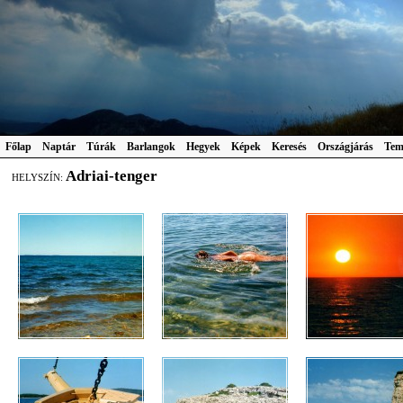
Főlap
Naptár
Túrák
Barlangok
Hegyek
Képek
Keresés
Országjárás
Tem
Adriai-tenger
HELYSZÍN: