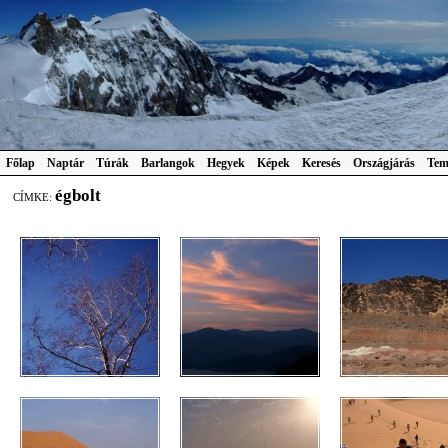
Főlap
Naptár
Túrák
Barlangok
Hegyek
Képek
Keresés
Országjárás
Tem
égbolt
CÍMKE: