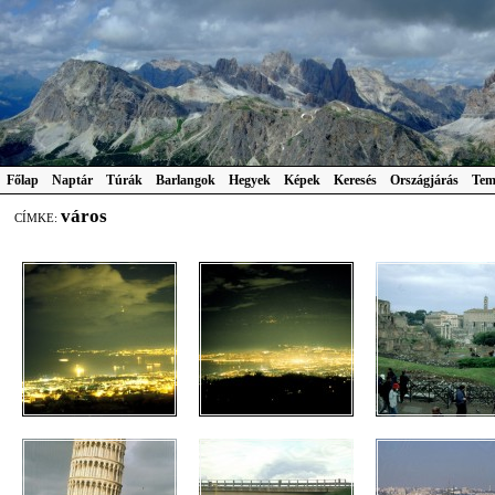
Főlap
Naptár
Túrák
Barlangok
Hegyek
Képek
Keresés
Országjárás
Tem
város
CÍMKE: