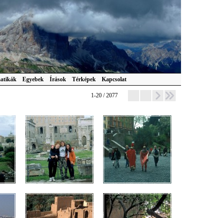
atikák
Egyebek
Írások
Térképek
Kapcsolat
1-20 / 2077