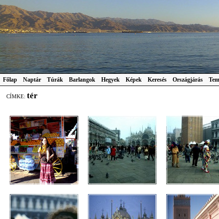
Főlap
Naptár
Túrák
Barlangok
Hegyek
Képek
Keresés
Országjárás
Tem
tér
CÍMKE: