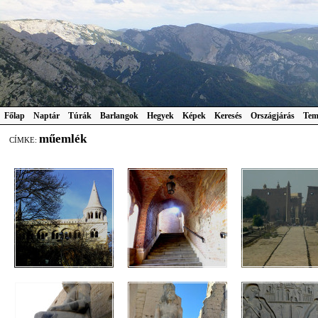
Főlap
Naptár
Túrák
Barlangok
Hegyek
Képek
Keresés
Országjárás
Tem
műemlék
CÍMKE: