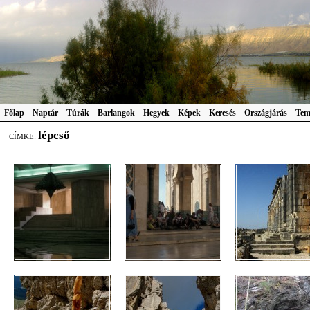
Főlap
Naptár
Túrák
Barlangok
Hegyek
Képek
Keresés
Országjárás
Tem
lépcső
CÍMKE: