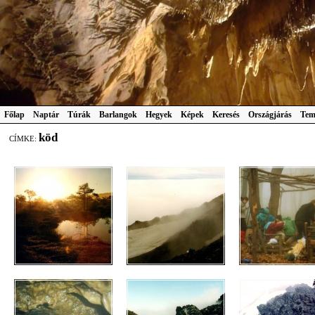
Főlap
Naptár
Túrák
Barlangok
Hegyek
Képek
Keresés
Országjárás
Tem
köd
CÍMKE: