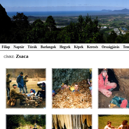
Főlap
Naptár
Túrák
Barlangok
Hegyek
Képek
Keresés
Országjárás
Tem
Zsaca
CÍMKE: