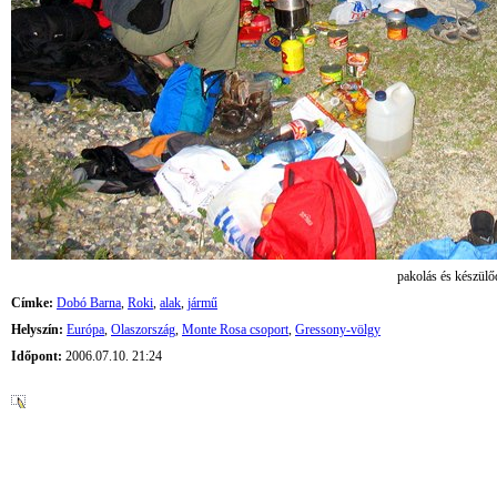
pakolás és készülő
Címke:
Dobó Barna
,
Roki
,
alak
,
jármű
Helyszín:
Európa
,
Olaszország
,
Monte Rosa csoport
,
Gressony-völgy
Időpont:
2006.07.10. 21:24