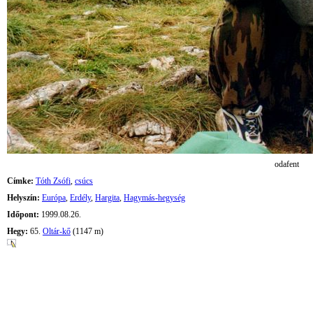
odafent
Címke:
Tóth Zsófi
,
csúcs
Helyszín:
Európa
,
Erdély
,
Hargita
,
Hagymás-hegység
Időpont:
1999.08.26.
Hegy:
65.
Oltár-kő
(1147 m)