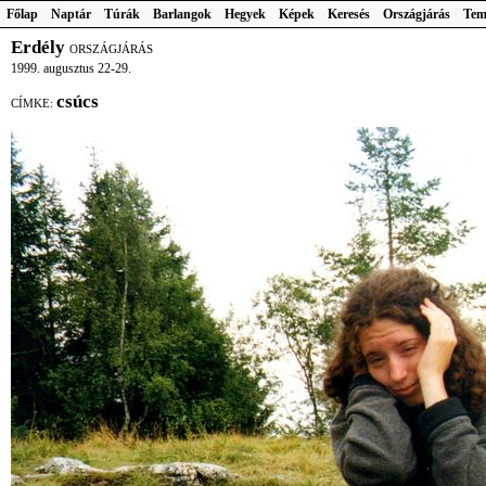
Főlap
Naptár
Túrák
Barlangok
Hegyek
Képek
Keresés
Országjárás
Tem
Erdély
ORSZÁGJÁRÁS
1999. augusztus 22-29.
csúcs
CÍMKE: