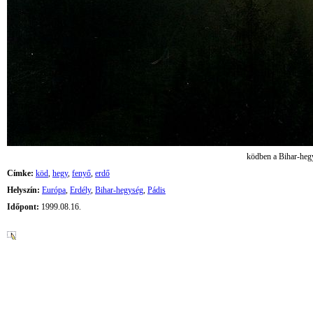
ködben a Bihar-heg
Címke:
köd
,
hegy
,
fenyő
,
erdő
Helyszín:
Európa
,
Erdély
,
Bihar-hegység
,
Pádis
Időpont:
1999.08.16.