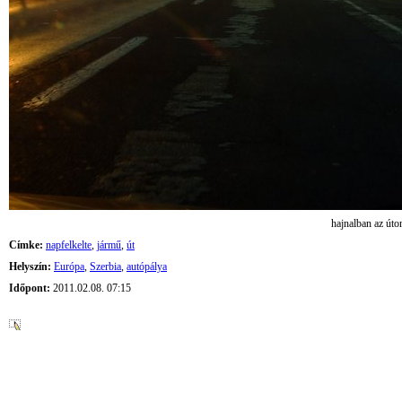
hajnalban az úto
Címke:
napfelkelte
,
jármű
,
út
Helyszín:
Európa
,
Szerbia
,
autópálya
Időpont:
2011.02.08. 07:15