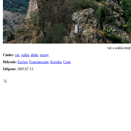
vár a szikla tetej
Címke:
vár
,
szikla
,
ablak
,
torony
Helyszín:
Európa
,
Franciaország
,
Korzika
,
Corte
Időpont:
2003.07.13.