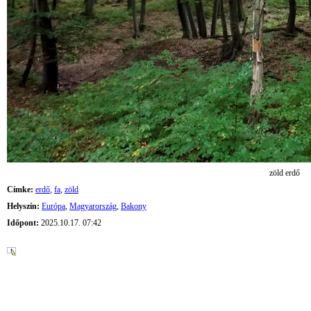
zöld erdő
Címke:
erdő
,
fa
,
zöld
Helyszín:
Európa
,
Magyarország
,
Bakony
Időpont:
2025.10.17. 07:42