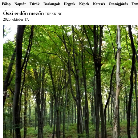
Főlap
Naptár
Túrák
Barlangok
Hegyek
Képek
Keresés
Országjárás
Tem
Őszi erdőn mezőn
TREKKING
2025. október 17.