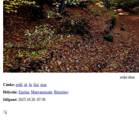
erdei úton
Címke:
erdő
,
út
,
fa
,
ősz
,
avar
Helyszín:
Európa
,
Magyarország
,
Börzsöny
Időpont:
2025.10.26. 07:39