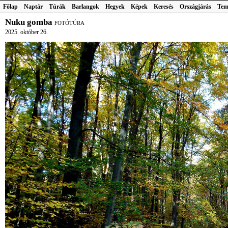
Főlap
Naptár
Túrák
Barlangok
Hegyek
Képek
Keresés
Országjárás
Tem
Nuku gomba
FOTÓTÚRA
2025. október 26.