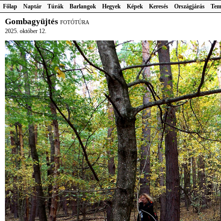
Főlap
Naptár
Túrák
Barlangok
Hegyek
Képek
Keresés
Országjárás
Tem
Gombagyüjtés
FOTÓTÚRA
2025. október 12.