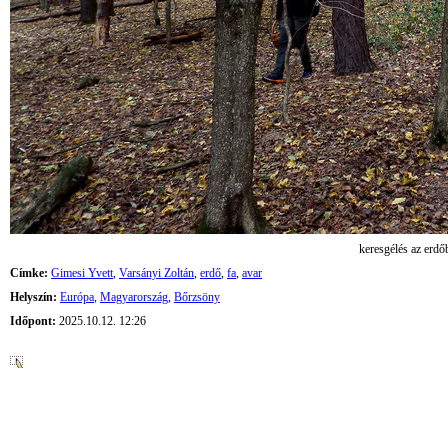
keresgélés az erdő
Címke:
Gimesi Yvett
,
Varsányi Zoltán
,
erdő
,
fa
,
avar
Helyszín:
Európa
,
Magyarország
,
Bőrzsöny
Időpont:
2025.10.12. 12:26