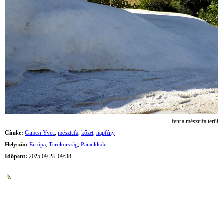
fent a mésztufa terü
Címke:
Gimesi Yvett
,
mésztufa
,
kőzet
,
napfény
Helyszín:
Európa
,
Törökország
,
Pamukkale
Időpont:
2025.09.28. 09:38