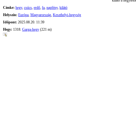
kilátó a hegytető
Címke:
hegy
,
csúcs
,
erdő
,
fa
,
napfény
,
kilátó
Helyszín:
Európa
,
Magyarország
,
Keszthelyi-hegység
Időpont:
2025.08.20. 11:39
Hegy:
1318.
Garga-hegy
(221 m)