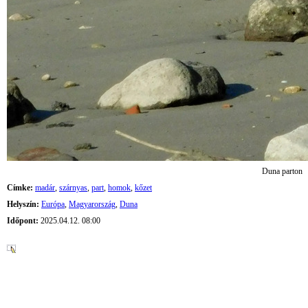
Duna parton
Címke:
madár
,
szárnyas
,
part
,
homok
,
kőzet
Helyszín:
Európa
,
Magyarország
,
Duna
Időpont:
2025.04.12. 08:00