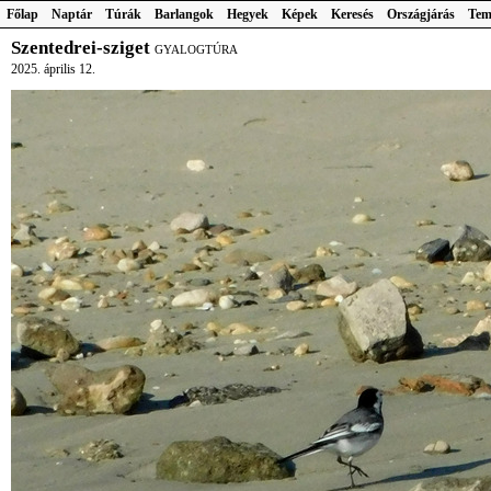
Főlap
Naptár
Túrák
Barlangok
Hegyek
Képek
Keresés
Országjárás
Tem
Szentedrei-sziget
GYALOGTÚRA
2025. április 12.