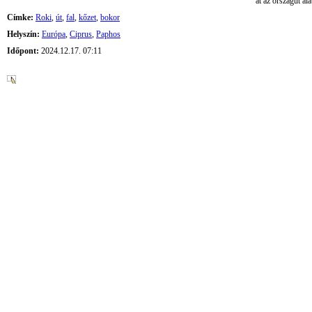
át az országút ala
Címke:
Roki
,
út
,
fal
,
kőzet
,
bokor
Helyszín:
Európa
,
Ciprus
,
Paphos
Időpont:
2024.12.17. 07:11