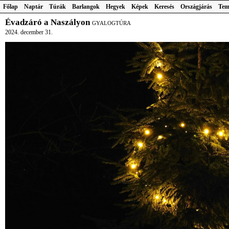
Főlap
Naptár
Túrák
Barlangok
Hegyek
Képek
Keresés
Országjárás
Tem
Évadzáró a Naszályon
GYALOGTÚRA
2024. december 31.