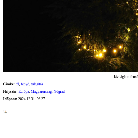
kivilágított fenx
Címke:
tél
,
fenyő
,
világítás
Helyszín:
Európa
,
Magyarország
,
Nógrád
Időpont:
2024.12.31. 06:27