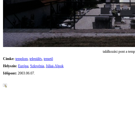
találkozási pont a tem
Címke:
templom
,
település
,
temető
Helyszín:
Európa
,
Szlovénia
,
Júliai-Alpok
Időpont:
2003.06.07.