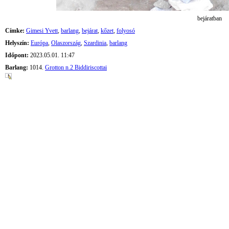
bejáratban
Címke:
Gimesi Yvett
,
barlang
,
bejárat
,
kőzet
,
folyosó
Helyszín:
Európa
,
Olaszország
,
Szardinia
,
barlang
Időpont:
2023.05.01. 11:47
Barlang:
1014.
Grotton n.2 Biddiriscottai