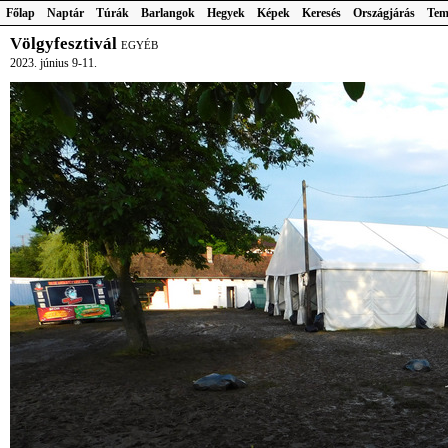
Főlap
Naptár
Túrák
Barlangok
Hegyek
Képek
Keresés
Országjárás
Tem
Völgyfesztivál
EGYÉB
2023. június 9-11.