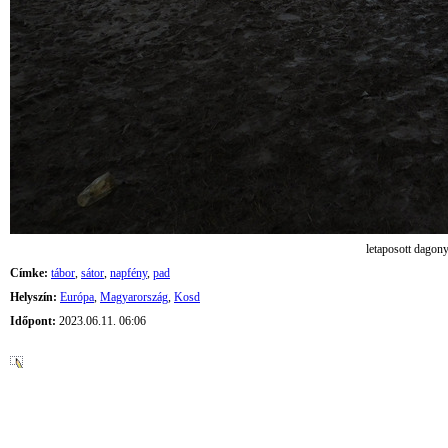
letaposott dagon
Címke:
tábor
,
sátor
,
napfény
,
pad
Helyszín:
Európa
,
Magyarország
,
Kosd
Időpont:
2023.06.11. 06:06