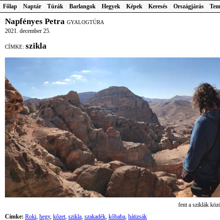
Főlap
Naptár
Túrák
Barlangok
Hegyek
Képek
Keresés
Országjárás
Tem
Napfényes Petra
GYALOGTÚRA
2021. december 25.
szikla
CÍMKE:
fent a sziklák köz
Címke:
Roki
,
hegy
,
kőzet
,
szikla
,
szakadék
,
kőbaba
,
hátizsák