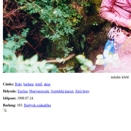
indulás lefelé
Címke:
Roki
,
barlang
,
kötél
,
akna
Helyszín:
Európa
,
Magyarország
,
Aggteleki-karszt
,
Alsó-hegy
Időpont:
1998.07.24.
Barlang:
183.
Baglyok-szakadéka