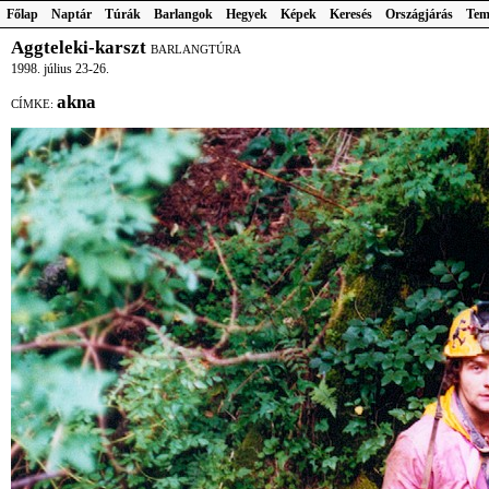
Főlap
Naptár
Túrák
Barlangok
Hegyek
Képek
Keresés
Országjárás
Tem
Aggteleki-karszt
BARLANGTÚRA
1998. július 23-26.
akna
CÍMKE: