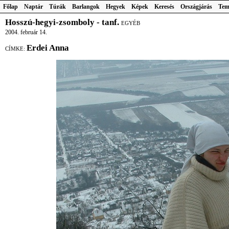
Főlap
Naptár
Túrák
Barlangok
Hegyek
Képek
Keresés
Országjárás
Tem
Hosszú-hegyi-zsomboly - tanf.
EGYÉB
2004. február 14.
Erdei Anna
CÍMKE: