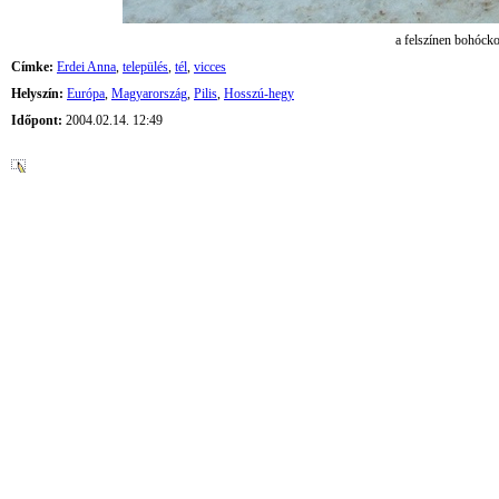
a felszínen bohóck
Címke:
Erdei Anna
,
település
,
tél
,
vicces
Helyszín:
Európa
,
Magyarország
,
Pilis
,
Hosszú-hegy
Időpont:
2004.02.14. 12:49