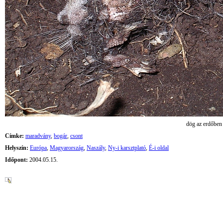
dög az erdőben
Címke:
maradvány
,
bogár
,
csont
Helyszín:
Európa
,
Magyarország
,
Naszály
,
Ny-i karsztplató
,
É-i oldal
Időpont:
2004.05.15.