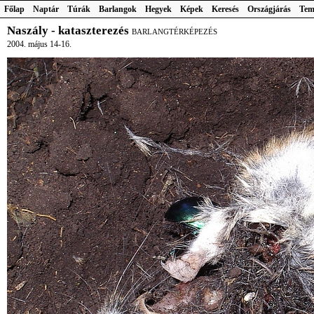
Főlap
Naptár
Túrák
Barlangok
Hegyek
Képek
Keresés
Országjárás
Tem
Naszály - kataszterezés
BARLANGTÉRKÉPEZÉS
2004. május 14-16.