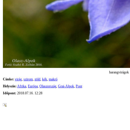
harangvirágok
Címke:
virág
,
szirom
,
zöld
,
kék
,
makró
Helyszín:
Afrika
,
Európa
,
Olaszország
,
Grai-Alpok
,
Pont
Időpont:
2018.07.16. 12:28