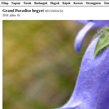
Főlap
Naptár
Túrák
Barlangok
Hegyek
Képek
Keresés
Országjárás
Tem
Grand Paradiso hegyei
HEGYMÁSZÁS
2018. július 16.