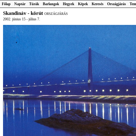
Főlap
Naptár
Túrák
Barlangok
Hegyek
Képek
Keresés
Országjárás
Tem
Skandináv - körút
ORSZÁGJÁRÁS
2002. június 15 - július 7.