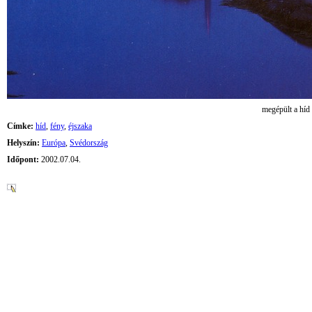
megépült a híd
Címke:
híd
,
fény
,
éjszaka
Helyszín:
Európa
,
Svédország
Időpont:
2002.07.04.