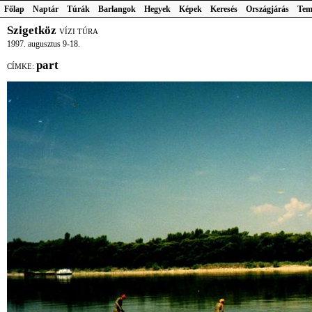
Főlap
Naptár
Túrák
Barlangok
Hegyek
Képek
Keresés
Országjárás
Tem
Szigetköz
VÍZI TÚRA
1997. augusztus 9-18.
part
CÍMKE: