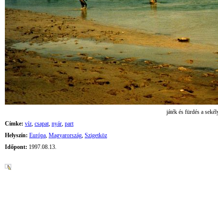
játék és fürdés a seké
Címke:
víz
,
csapat
,
nyár
,
part
Helyszín:
Európa
,
Magyarország
,
Szigetköz
Időpont:
1997.08.13.