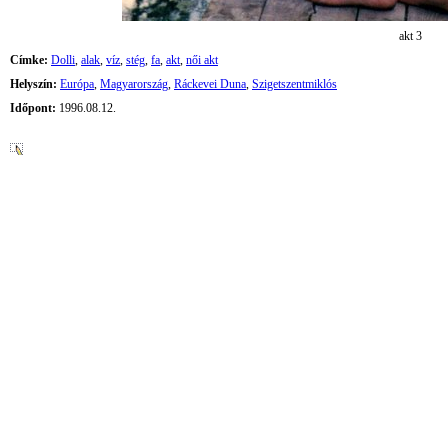
akt 3
Címke:
Dolli
,
alak
,
víz
,
stég
,
fa
,
akt
,
női akt
Helyszín:
Európa
,
Magyarország
,
Ráckevei Duna
,
Szigetszentmiklós
Időpont:
1996.08.12.