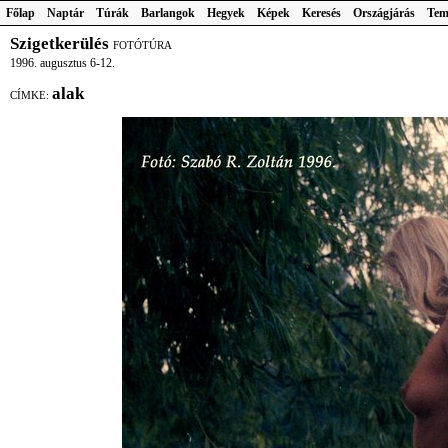
Főlap
Naptár
Túrák
Barlangok
Hegyek
Képek
Keresés
Országjárás
Tem
Szigetkerülés
FOTÓTÚRA
1996. augusztus 6-12.
alak
CÍMKE: