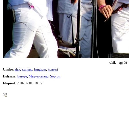
Csík - együtt
Címke:
alak
,
színpad
,
hangszer
,
koncert
Helyszín:
Európa
,
Magyarország
,
Sopron
Időpont:
2016.07.01. 18:35