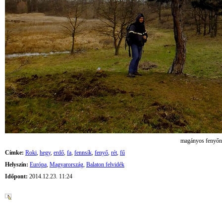
magányos fenyőn
Címke:
Roki
,
hegy
,
erdő
,
fa
,
fennsík
,
fenyő
,
rét
,
fű
Helyszín:
Európa
,
Magyarország
,
Balaton felvidék
Időpont:
2014.12.23. 11:24