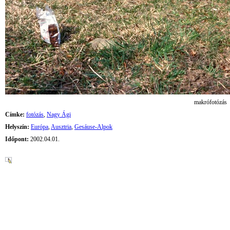
makrófotózás
Címke:
fotózás
,
Nagy Ági
Helyszín:
Európa
,
Ausztria
,
Gesáuse-Alpok
Időpont:
2002.04.01.