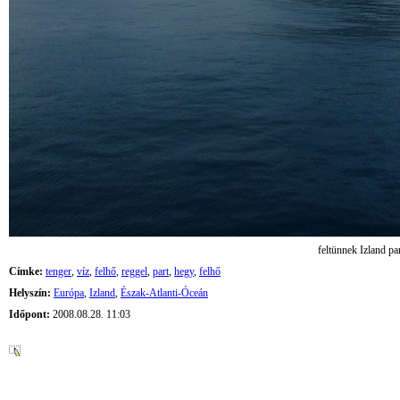
feltünnek Izland par
Címke:
tenger
,
víz
,
felhő
,
reggel
,
part
,
hegy
,
felhő
Helyszín:
Európa
,
Izland
,
Észak-Atlanti-Óceán
Időpont:
2008.08.28. 11:03