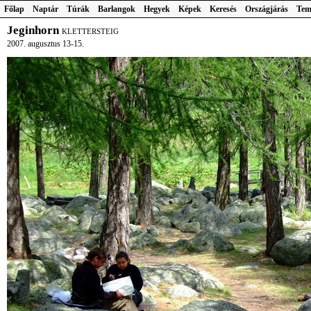
Főlap
Naptár
Túrák
Barlangok
Hegyek
Képek
Keresés
Országjárás
Tem
Jeginhorn
KLETTERSTEIG
2007. augusztus 13-15.