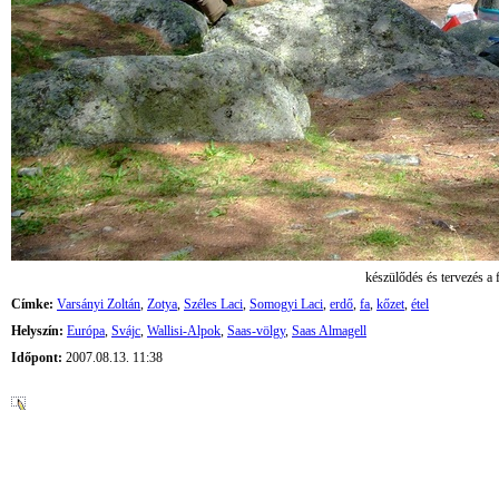
készülődés és tervezés a 
Címke:
Varsányi Zoltán
,
Zotya
,
Széles Laci
,
Somogyi Laci
,
erdő
,
fa
,
kőzet
,
étel
Helyszín:
Európa
,
Svájc
,
Wallisi-Alpok
,
Saas-völgy
,
Saas Almagell
Időpont:
2007.08.13. 11:38