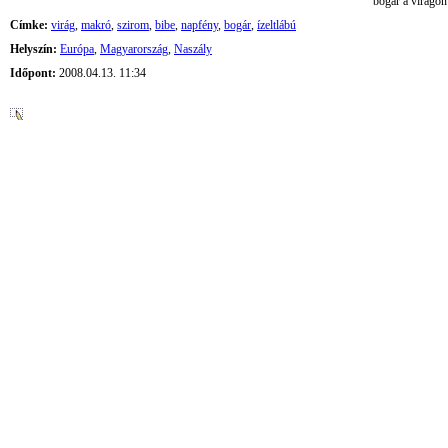
bogár a virágon
Címke:
virág
,
makró
,
szirom
,
bibe
,
napfény
,
bogár
,
ízeltlábú
Helyszín:
Európa
,
Magyarország
,
Naszály
Időpont:
2008.04.13. 11:34