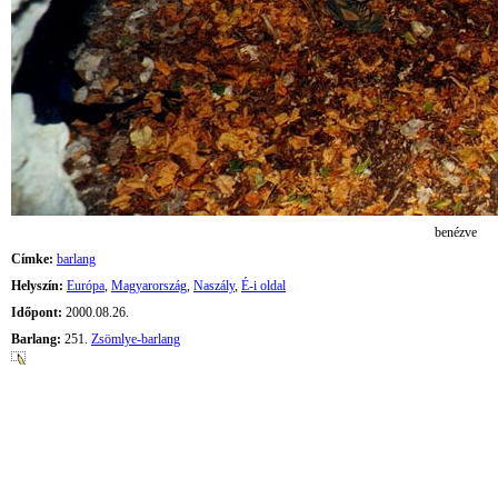
benézve
Címke:
barlang
Helyszín:
Európa
,
Magyarország
,
Naszály
,
É-i oldal
Időpont:
2000.08.26.
Barlang:
251.
Zsömlye-barlang