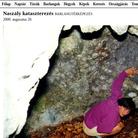
Főlap
Naptár
Túrák
Barlangok
Hegyek
Képek
Keresés
Országjárás
Tem
Naszály kataszterezés
BARLANGTÉRKÉPEZÉS
2000. augusztus 26.