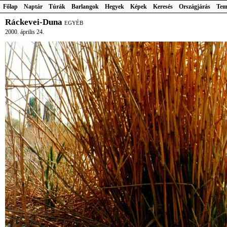
Főlap
Naptár
Túrák
Barlangok
Hegyek
Képek
Keresés
Országjárás
Tem
Ráckevei-Duna
EGYÉB
2000. április 24.