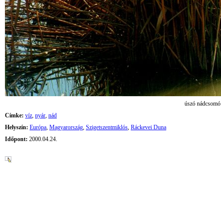
úszó nádcsomó
Címke:
víz
,
nyár
,
nád
Helyszín:
Európa
,
Magyarország
,
Szigetszentmiklós
,
Ráckevei Duna
Időpont:
2000.04.24.