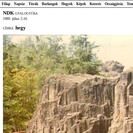
Főlap
Naptár
Túrák
Barlangok
Hegyek
Képek
Keresés
Országjárás
Tem
NDK
GYALOGTÚRA
1989. július 5-16.
hegy
CÍMKE: