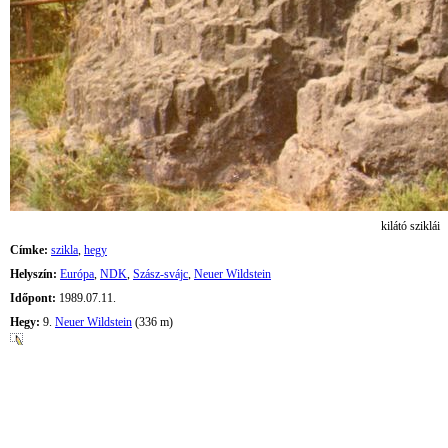
kilátó sziklái
Címke:
szikla
,
hegy
Helyszín:
Európa
,
NDK
,
Szász-svájc
,
Neuer Wildstein
Időpont:
1989.07.11.
Hegy:
9.
Neuer Wildstein
(336 m)