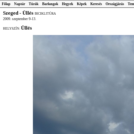
Főlap
Naptár
Túrák
Barlangok
Hegyek
Képek
Keresés
Országjárás
Tem
Szeged - Üllés
BICIKLITÚRA
2009. szeptember 9-13.
Üllés
HELYSZÍN: