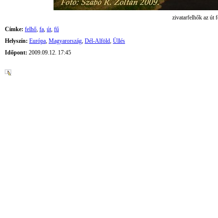
zivatarfelhők az út f
Címke:
felhő
,
fa
,
út
,
fű
Helyszín:
Európa
,
Magyarország
,
Dél-Alföld
,
Üllés
Időpont:
2009.09.12. 17:45