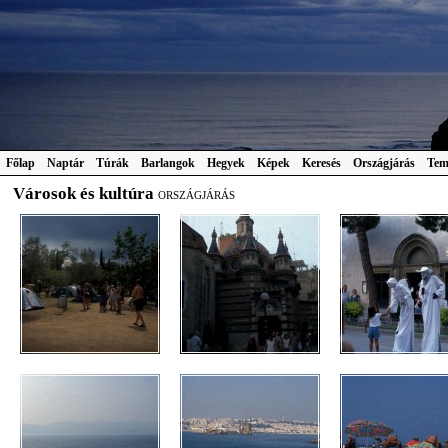
Főlap
Naptár
Túrák
Barlangok
Hegyek
Képek
Keresés
Országjárás
Tem
Városok és kultúra
ORSZÁGJÁRÁS