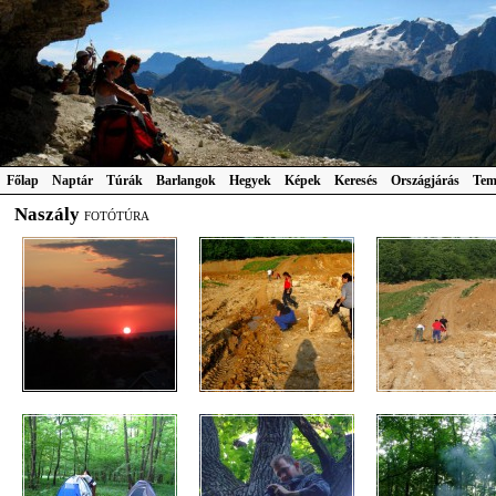
Főlap
Naptár
Túrák
Barlangok
Hegyek
Képek
Keresés
Országjárás
Tem
Naszály
FOTÓTÚRA