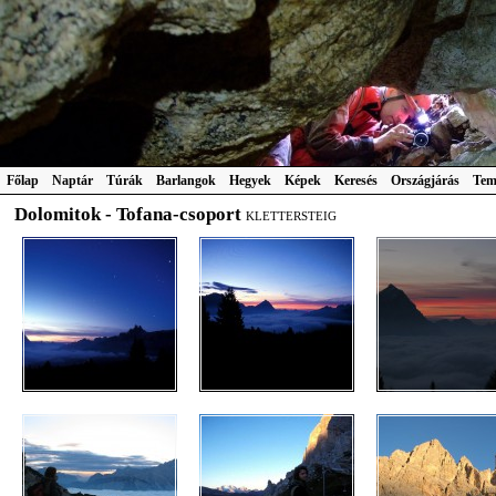
Főlap
Naptár
Túrák
Barlangok
Hegyek
Képek
Keresés
Országjárás
Tem
Dolomitok - Tofana-csoport
KLETTERSTEIG