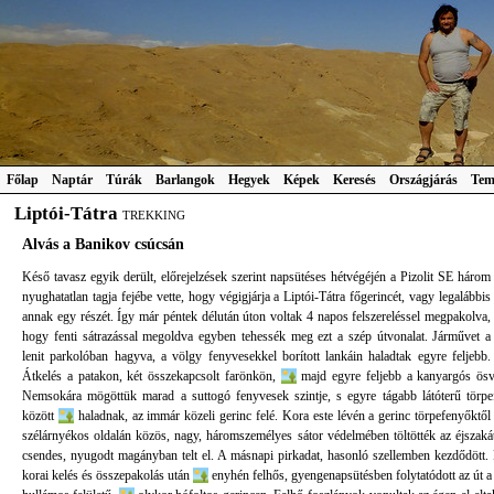
Főlap
Naptár
Túrák
Barlangok
Hegyek
Képek
Keresés
Országjárás
Tem
Liptói-Tátra
TREKKING
Alvás a Banikov csúcsán
Késő tavasz egyik derült, előrejelzések szerint napsütéses hétvégéjén a Pizolit SE három
nyughatatlan tagja fejébe vette, hogy végigjárja a Liptói-Tátra főgerincét, vagy legalábbis
annak egy részét. Így már péntek délután úton voltak 4 napos felszereléssel megpakolva,
hogy fenti sátrazással megoldva egyben tehessék meg ezt a szép útvonalat. Járművet a
lenit parkolóban hagyva, a völgy fenyvesekkel borított lankáin haladtak egyre feljebb.
Átkelés a patakon, két összekapcsolt farönkön,
majd egyre feljebb a kanyargós ös
Nemsokára mögöttük marad a suttogó fenyvesek szintje, s egyre tágabb látóterű törp
között
haladnak, az immár közeli gerinc felé. Kora este lévén a gerinc törpefenyőktől 
szélárnyékos oldalán közös, nagy, háromszemélyes sátor védelmében töltötték az éjszaká
csendes, nyugodt magányban telt el. A másnapi pirkadat, hasonló szellemben kezdődött.
korai kelés és összepakolás után
enyhén felhős, gyengenapsütésben folytatódott az út a 