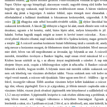
hullámos felületű,
olykor hófoltos gerincen. Felhő-foszlányok vonultak az égen el-elta
Napot. Olykor egy-egy hömpölygő, alacsonyan vonuló, nagyobb tömeg sűrű ködbe borí
hegylánc egy-egy szakaszát, majd kisvártatva továbbcsúszott onnan. A három vándoro
mások alig jártak a hegységen. A máskor feltűnő, zajos tömegek most elmaradtak. 
előrehaladtával a hullámzó dombhátak is fokozatosan keskenyedtek, szigorodtak. A B
csúcs
elhagyása után néhol hosszabb-rövidebb sziklás,
olykor láncokkal bizt
szakaszok következtek. A láncok
többnyire a fagyot hó alatt, ennek ellenére nem volt n
útszakasz, ugyanis a hó kemény, stabil, biztos lépést adott, melyen könnyedén és jól l
haladni. Sorban hagyták maguk mögött az ismert és kevésé ismert csúcsokat… Kora 
rövid pihenő étkezési célzattal, majd indulás tovább fel a Spálena keskeny, magas gerincér
a tetejére.
A csúcsról azonban korántsem biztató felhőtömeg tárult a szemük elé, amel
még messze a horizonton mozgott, de félelmetesen tömör falként közeledett. Mivel messze 
mire ideér, bőven van idő megváltoztatni az útvonalat, így folytatták az utat. A csúcsról 
meredek, törmelékes ösvényen a Banikov hágóba, majd onnan rövid mászással fel a c
Közben lassan szürkült az ég, s az alkony árnyai megfakították a színeket. A nap má
elrejtette fényes arcát, csupán a felhőrongyokon sejlett át néha-néha. A Banikov csúcsát
felmerült a kérdés, hogyan tovább. A folytatás innen már meredek sziklás szakaszok sor
nem sok lehetőség van vízszintes alvóhelyet találni. Vissza senkinek nem volt kedve m
végső verzió maradt, a csúcson való éjszakázás. Sátor ugyan nem fért el – felállítva – így m
fekvő, összegyűrt változat. Előbb azonban vízszintes helyet kellett kialakítani a csúcsot 
úgy tűnt, vékony jégrétegből. Erre is jó a jégcsákány, jó félórás intenzív csapkodás után s
vízszintes felület, viszont jósok olvadozó jégtörmelék tette kényelmessé a szálláshelyül vál
1,5-2 nm-nyi területet. A jégtörmelék lesöprése is csak részben oldotta meg a problémát, 
még bőven marad, ami vízággyá változtassa a kényelmes franciaágyat. Ágyazás g
leterítettük a sátrat, rá a 3 polifoam-ot (csak 2 fért el, az is átfedéssel), ami, mint kiderült, 