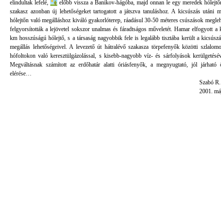
elindultak lefelé,
előbb vissza a Banikov-hágóba, majd onnan le egy meredek hólejtő
szakasz azonban új lehetőségeket tartogatott a játszva tanuláshoz. A kicsúszás utáni 
hólejtőn való megálláshoz kiváló gyakorlóterep, ráadásul 30-50 méteres csúszások megle
felgyorsították a lejövetel sokszor unalmas és fáradtságos műveletét. Hamar elfogyott a 
km hosszúságú hólejtő, s a társaság nagyobbik fele is legalább tisztába került a kicsúszá
megállás lehetőségeivel. A levezető út hátralévő szakasza törpefenyők közötti szlalomo
hófoltokon való keresztülgázolással, s kisebb-nagyobb víz- és sárfolyások kerülgetéséve
Megváltásnak számított az erdőhatár alatti óriásfenyők, a megnyugtató, jól járható
elérése…
Szabó R.
2001. má