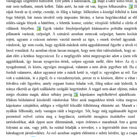
vastagságú szigetelést biztosított. Erre jöttek a hálózsákok,
majd a sátor külső része, i
már nem tudhatni, minek kellett. Talán azért, ha már ott van, legyen felhasználva.
Ek
rájuk borult az éj sötétje, csendje, és főleg a hidege. Időközben a közelgő felhőfal is kimu
foga fehérjét, bár innen távolról szép impozáns látvány, a havas hegyláncokkal az elő
zöldes-sárgás fények a háttérben, s felettük komor, szürke, vészjósló felhőfal a sűrűn el
villámok fényében.
Egyik vándor fényképezőgépét kitámasztva próbálta megörökí
pillanatok varázsát, szépségét. A szituáció azonban nemcsak szépséget, hanem kockáz
rejtett, ugyanis a csúcson méretes vasrúd meredt az égre, s ennek tövénél ágyazta
vándorok, így nem csoda, hogy egyikük-másikuk némi aggodalommal figyelte a távoli v
lassú vonulását. Az azonban olyan lassan mozgott, hogy nem tűnt valószínűnek, hogy az é
alatt eléri a kritikus hegycsúcsot. Ez a megfigyelés némi megnyugvást adott a (nem véle
aggódóknak, így lassan nyugovóra tértek, szépen egymás mellé, élére fekve. Az éj 
nyugalommal, és közös, egységes mozgással, valamint a nem alvás jegyében telt. Ha 
fordult valamerre, akkor ugyanezt tette a másik kettő is, végül is: egységben az erő. Eze
volt a szánkózás, le a jégről, és a visszahernyózás, persze ez is közösen, illetve a vihar 
felváltva való figyelése, amely roppant fontos feladat volt, főleg mikor már kiderült, 
iránya elkerüli az éjjeli szállásként szolgáló hegytömböt. A reggel nem akart eljönni, miko
mégis elszánta magát, akkor néhány percig
káprázatos napfelkeltével ajándékozt
félálom bódulatával küszködő vándorokat. Mire azok magunkhoz tértek volna megcso
káprázatos színjátékot, addigra a völgyből felszálló felhőtömeg eltüntette azt. Maradt a 
nyálkás félhomály, mely vastagon ráült a hegységre. Sőt, hogy még izgalmasabb legyen
permetező esővel szórta meg a hegyláncot, sietősebb mozgásra ösztökélve ezzel 
tartózkodókat, akik éppen azon dilemmáztak, vajon érdemes-e maradniuk fent a geri
folytatni az utat, vagy jobb, ha ezúttal feladják a terveiket, s a legrövidebb úton vissz
hátrahagyott járműveikhez. Az eső azonban segített eldönteni e nehéz kérdést, így a csapat