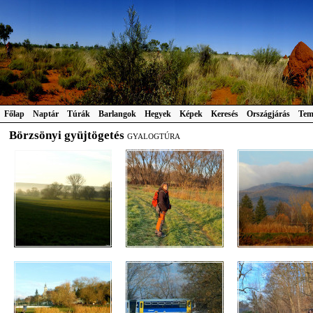
Főlap
Naptár
Túrák
Barlangok
Hegyek
Képek
Keresés
Országjárás
Tem
Börzsönyi gyüjtögetés
GYALOGTÚRA