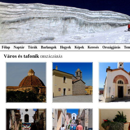
Főlap
Naptár
Túrák
Barlangok
Hegyek
Képek
Keresés
Országjárás
Tem
Város és tafonik
ORSZÁGJÁRÁS