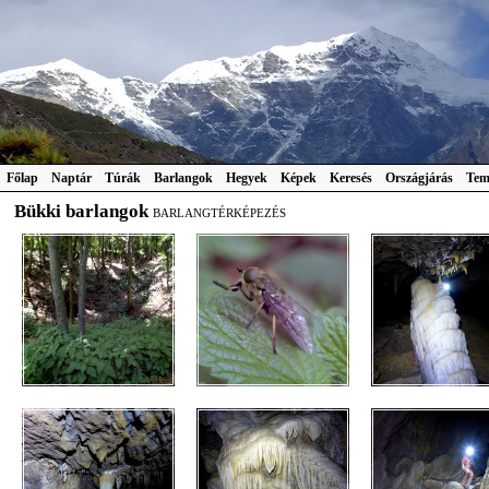
Főlap
Naptár
Túrák
Barlangok
Hegyek
Képek
Keresés
Országjárás
Tem
Bükki barlangok
BARLANGTÉRKÉPEZÉS