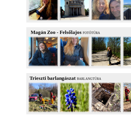
Magán Zoo - Felsőlajos
FOTÓTÚRA
Trieszti barlangászat
BARLANGTÚRA