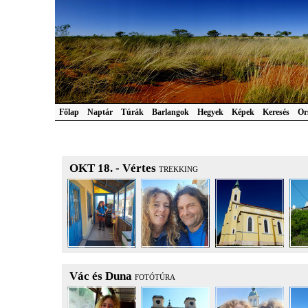
Főlap
Naptár
Túrák
Barlangok
Hegyek
Képek
Keresés
Or
OKT 18. - Vértes
TREKKING
Vác és Duna
FOTÓTÚRA